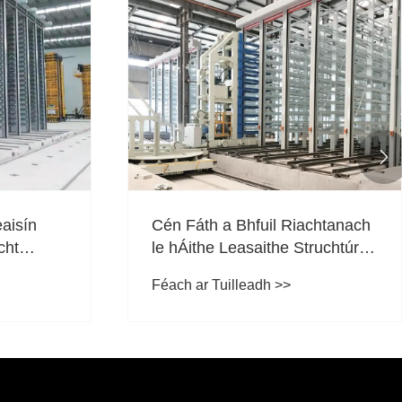

aisín
Cén Fáth a Bhfuil Riachtanach
cht
le hÁithe Leasaithe Struchtúr
Bríce-Choincréite do
Féach ar Tuilleadh >>
Thionscadail Tógála Nua-
Aimseartha?