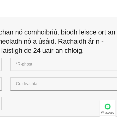
chan nó comhoibriú, bíodh leisce ort an
heoladh nó a úsáid. Rachaidh ár n -
laistigh de 24 uair an chloig.
WhatsApp