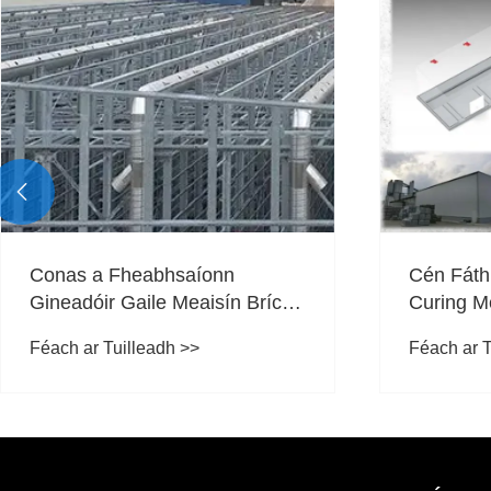

Conas a Fheabhsaíonn
Cén Fáth
Gineadóir Gaile Meaisín Bríce
Curing M
Éifeachtúlacht Táirgthe?
Struchtúr
Féach ar Tuilleadh >>
Féach ar T
Te?