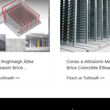
Conas a Athraíonn Me
 Roghnaigh Áithe
Bríce Coincréite Éifea
eaisín Bríce
Táirgeachta?
tha Galvanized Dip
Féach ar Tuilleadh >>
uilleadh >>