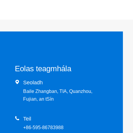
Eolas teagmhála

Seoladh
Baile Zhangban, TIA, Quanzhou,
Fujian, an tSín

Teil
+86-595-86783988