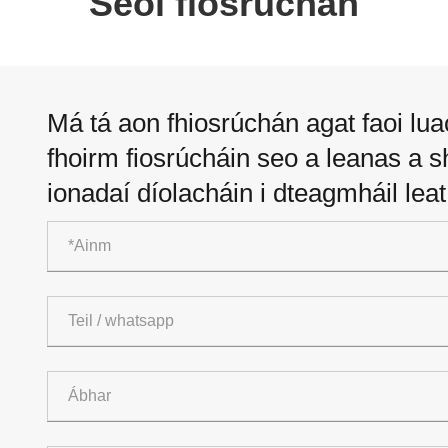
Seol fiosrúchán
Má tá aon fhiosrúchán agat faoi lua
fhoirm fiosrúcháin seo a leanas a s
ionadaí díolacháin i dteagmháil leat 