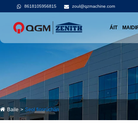
8618105956815
zoul@qzmachine.com
ÁIT
MAIDI
Baile
Seol fiosrúchán