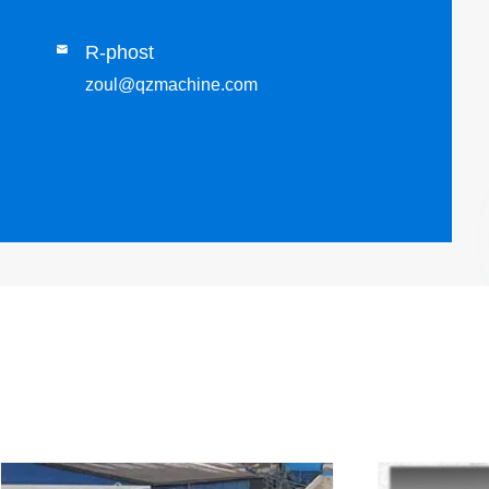
R-phost

zoul@qzmachine.com