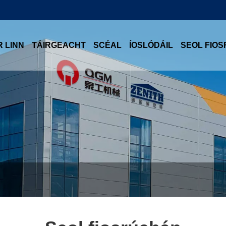
R LINN
TÁIRGEACHT
SCÉAL
ÍOSLÓDÁIL
SEOL FIO